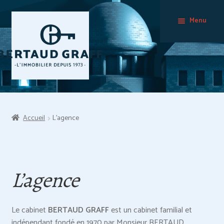
Skip
Skip
Menu
to
to
navigation
content
Accueil
L’agence
L’agence
Le cabinet
BERTAUD GRAFF
est un cabinet familial et
indépendant fondé en 1970 par Monsieur BERTAUD